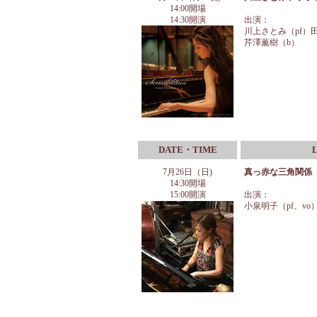
14:00開場
14:30開演
出演：
川上さとみ（pf）
芹澤薫樹（b）
DATE・TIME
7
月26日（日)
真っ赤な三角関係
14:30開場
15:00開演
出演：
小泉明子（pf、vo