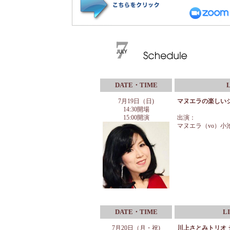
DATE・TIME
7月19日（日)
マヌエラの楽しい
14:30開場
15:00開演
出演：
マヌエラ（vo）小
DATE・TIME
L
7
月20日（月・祝)
川上さとみトリオ 